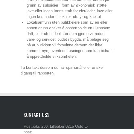
grunn av subsidier i form av økonomisk støtte,
lave eller ingen lønnsuttak for eier/leder, lave eller
ingen kostnader til lokaler, utstyr og kapital.
Lokalsamfunn uten butikkeiere som av en eller
annen grunn ønsker å opprettholde en ulønnsom
drift, eller uten idealister som gjerne vil redde
vare- og servicetilbudet i bygda, må belage seg
på at butikken vil forsvinne dersom det ikke
kommer nye, uventede løsninger som kan bidra til
å opprettholde virksomheten.
Ta kontakt dersom du har spørsmål eller ønsker
tilgang til rapporten.
KONTAKT OSS
Postboks 230, Lilleaker 0216 Oslo E-
post:
post@iba.no Tlf: 90 50 29 33