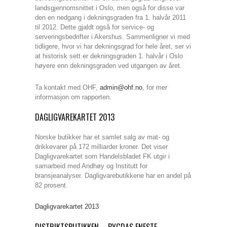
landsgjennomsnittet i Oslo, men også for disse var
den en nedgang i dekningsgraden fra 1. halvår 2011
til 2012. Dette gjaldt også for service- og
serveringsbedrifter i Akershus. Sammenligner vi med
tidligere, hvor vi har dekningsgrad for hele året, ser vi
at historisk sett er dekningsgraden 1. halvår i Oslo
høyere enn dekningsgraden ved utgangen av året.
Ta kontakt med OHF,
admin@ohf.no
, for mer
informasjon om rapporten.
DAGLIGVAREKARTET 2013
Norske butikker har et samlet salg av mat- og
drikkevarer på 172 milliarder kroner. Det viser
Dagligvarekartet som Handelsbladet FK utgir i
samarbeid med Andhøy og Institutt for
bransjeanalyser. Dagligvarebutikkene har en andel på
82 prosent.
Dagligvarekartet 2013
DISTRIKTSBUTIKKEN – BYGDAS ENESTE