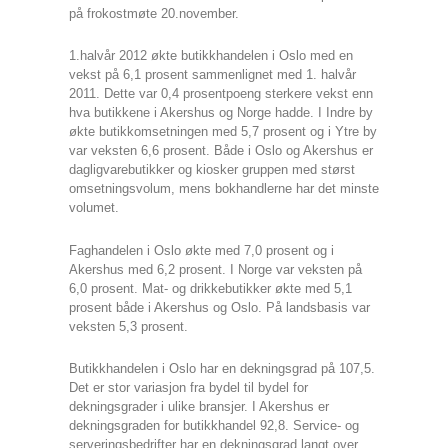
på frokostmøte 20.november.
1.halvår 2012 økte butikkhandelen i Oslo med en
vekst på 6,1 prosent sammenlignet med 1. halvår
2011. Dette var 0,4 prosentpoeng sterkere vekst enn
hva butikkene i Akershus og Norge hadde. I Indre by
økte butikkomsetningen med 5,7 prosent og i Ytre by
var veksten 6,6 prosent. Både i Oslo og Akershus er
dagligvarebutikker og kiosker gruppen med størst
omsetningsvolum, mens bokhandlerne har det minste
volumet.
Faghandelen i Oslo økte med 7,0 prosent og i
Akershus med 6,2 prosent. I Norge var veksten på
6,0 prosent. Mat- og drikkebutikker økte med 5,1
prosent både i Akershus og Oslo. På landsbasis var
veksten 5,3 prosent.
Butikkhandelen i Oslo har en dekningsgrad på 107,5.
Det er stor variasjon fra bydel til bydel for
dekningsgrader i ulike bransjer. I Akershus er
dekningsgraden for butikkhandel 92,8. Service- og
serveringsbedrifter har en dekningsgrad langt over