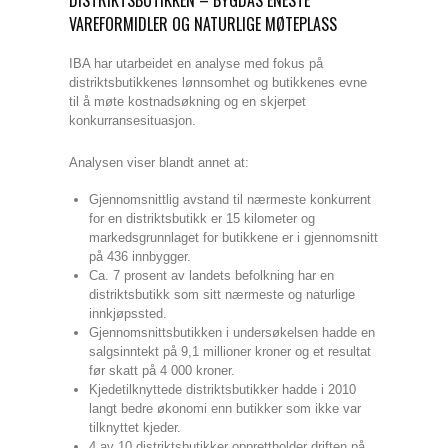
VAREFORMIDLER OG NATURLIGE MØTEPLASS
IBA har utarbeidet en analyse med fokus på
distriktsbutikkenes lønnsomhet og butikkenes evne
til å møte kostnadsøkning og en skjerpet
konkurransesituasjon.
Analysen viser blandt annet at:
Gjennomsnittlig avstand til nærmeste konkurrent
for en distriktsbutikk er 15 kilometer og
markedsgrunnlaget for butikkene er i gjennomsnitt
på 436 innbygger.
Ca. 7 prosent av landets befolkning har en
distriktsbutikk som sitt nærmeste og naturlige
innkjøpssted.
Gjennomsnittsbutikken i undersøkelsen hadde en
salgsinntekt på 9,1 millioner kroner og et resultat
før skatt på 4 000 kroner.
Kjedetilknyttede distriktsbutikker hadde i 2010
langt bedre økonomi enn butikker som ikke var
tilknyttet kjeder.
4 av 10 distriktsbutikker opprettholder driften på