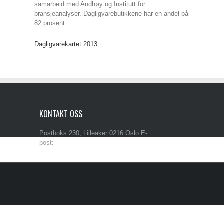
samarbeid med Andhøy og Institutt for
bransjeanalyser. Dagligvarebutikkene har en andel på
82 prosent.
Dagligvarekartet 2013
KONTAKT OSS
Postboks 230, Lilleaker 0216 Oslo E-
post:
post@iba.no Tlf: 90 50 29 33