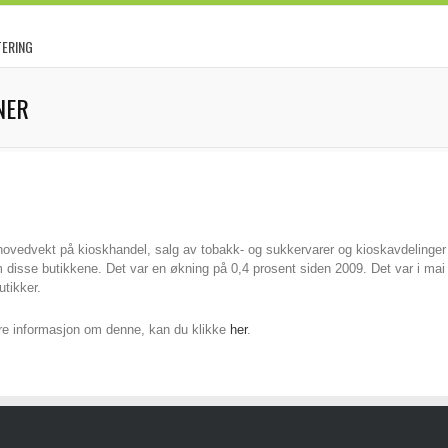
TERING
NER
ovedvekt på kioskhandel, salg av tobakk- og sukkervarer og kioskavdelinger 
m disse butikkene. Det var en økning på 0,4 prosent siden 2009. Det var i mai 
utikker.
re informasjon om denne, kan du klikke
her
.