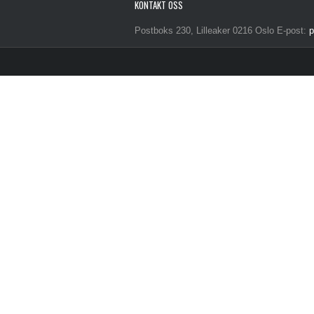
KONTAKT OSS
Postboks 230, Lilleaker 0216 Oslo E-post:
p