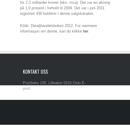
for 2,3 milliarder kroner (eks. mva). Det var en økning
på 1,0 prosent i forhold til 2009. Det var i juni 2011
registrert 430 butikker i denne salgskanalen.
Kilde: Detaljhandelsboken 2012. For nærmere
informasjon om denne, kan du klikke
her
.
KONTAKT OSS
Postboks 230, Lilleaker 0216 Oslo E-
post:
post@iba.no Tlf: 90 50 29 33