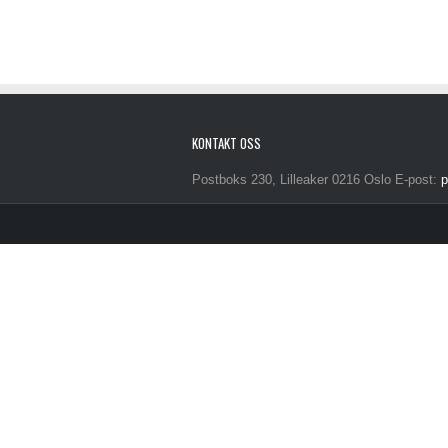
KONTAKT OSS
Postboks 230, Lilleaker 0216 Oslo E-post:
p