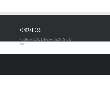
KONTAKT OSS
Postboks 230, Lilleaker 0216 Oslo E-
post:
post@iba.no Tlf: 90 50 29 33