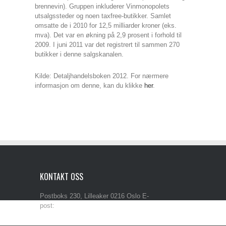
brennevin). Gruppen inkluderer Vinmonopolets
utsalgssteder og noen taxfree-butikker. Samlet
omsatte de i 2010 for 12,5 milliarder kroner (eks.
mva). Det var en økning på 2,9 prosent i forhold til
2009. I juni 2011 var det registrert til sammen 270
butikker i denne salgskanalen.
Kilde: Detaljhandelsboken 2012. For nærmere
informasjon om denne, kan du klikke
her
.
KONTAKT OSS
Postboks 230, Lilleaker 0216 Oslo E-
post:
post@iba.no Tlf: 90 50 29 33